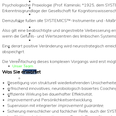
Neurologisches Training
Psychologische Praxiologie (Prof. Kaminski, *1925, dem SYSTE
Vintage Coaches
Erkenntnisgrundlage der Gesellschaft für Kognitionswissensch
Neuro-Persönlichkeiten
Demzufolge fußen alle SYSTEMICS™-Instrumente und -Maßna
1-2-3 Training
Leseprobe „1-2-3“
Also gilt eine beabsichtigte und angestrebte Verbesserung er
Trainingsablauf „1-2-3“
wenn die Gefühls- und Wertezentren des limbischen Systems 
Secure your Change „1-2-3“
Eine derart positive Veränderung wird neurostrategisch errei
Termine
abspeichert.
Compact Training
Abschluss Training
Die Vereinfachung dieses komplexen Vorgangs wird erst mögli
Unser Team
Was Sie erwartet
Gründer
Trainer
Beseitigung von strukturell wiederkehrenden Unsicherheite
Kontakt
erfrischend innovatives, neurobiologisch basiertes Coaching
effiziente Wirkung bei dauerhafter Effektivität,
improvement
und Persönlichkeitsentwicklung,
Supervision mit integrierter
improvement guarantee
,
Sicherung menschlicher und fachlicher Reife, auch der 