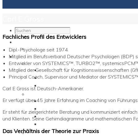
Carl E Gross
Fachliches Profil des Entwicklers
SYSTEMICS™
SYSTEMICS™ @ YouTube
Dipl.-Psychologe seit 1974
Mitglied im Berufsverband Deutscher Psychologen (BDP) 
Programme
Entwickler von SYSTEMICS™, TURBO2™, systemicsP
Für Einzelpersonen
Mitglied der Gesellschaft für Kognitionswissenschaften (Gf
Brain Models
Principal Coach, Supervisor und Mediator der SYSTEMI
Diagramm Sozialen Lernerns
TURBO2™ Compact Training
Carl E Gross ist Deutsch-Amerikaner.
Für Unternehmen
Er verfügt über 45 Jahre Erfahrung im Coaching von Führungsk
Neuro Coaching
Neuro Mediation / Supervision
Er steht für zielgerichtete Beratung und kommuniziert einfa
TURBO2™ Compact Training
und Klienten. Seine Gehirndiagramme und mathematischen For
„Diversity Matters!“
Das Verhältnis der Theorie zur Praxis
Für Coaches