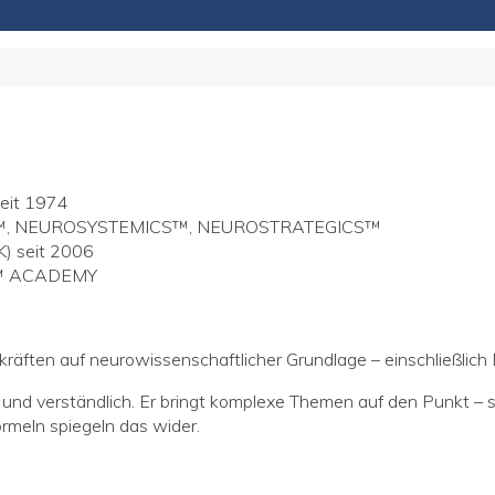
seit 1974
CM™, NEUROSYSTEMICS™, NEUROSTRATEGICS™
K) seit 2006
CS™ ACADEMY
räften auf neurowissenschaftlicher Grundlage – einschließlich 
ch und verständlich. Er bringt komplexe Themen auf den Punkt 
meln spiegeln das wider.