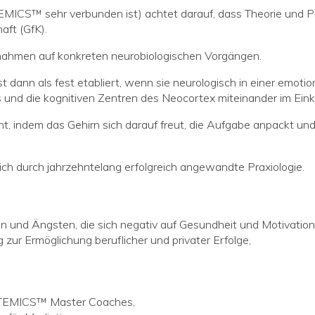
MICS™ sehr verbunden ist) achtet darauf, dass Theorie und Pra
aft (GfK).
hmen auf konkreten neurobiologischen Vorgängen.
st dann als fest etabliert, wenn sie neurologisch in einer emo
und die kognitiven Zentren des Neocortex miteinander im Eink
cht, indem das Gehirn sich darauf freut, die Aufgabe anpackt 
ch durch jahrzehntelang erfolgreich angewandte Praxiologie.
n und Ängsten, die sich negativ auf Gesundheit und Motivatio
 zur Ermöglichung beruflicher und privater Erfolge,
SYSTEMICS™ Master Coaches,