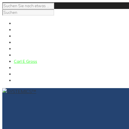
Impressum
Kontakt
NeuroCoaching
NeuroSupervision
NeuroMediation
Das Gespräch mit Carl
Carl E Gross
Kontakt
Impressum
for English click here