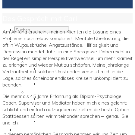
Das Gespräch mit Carl
Am Anfang erscheint meinen Klienten die Lösung eines
Problems noch relativ kompliziert. Mentale Überlastung, die
SYSTEMICS™
oft in Wutausbrüche, Angstzustände, Hilflosigkeit und
SYSTEMICS™ @ YouTube
Depression mündet, führt in eine Sackgasse. Dabei reicht in
Programme
der Regel ein simpler Perspektivenwechsel, um mehr Klarheit
Für Einzelpersonen
zu erlangen und wieder Mut zu schöpfen. Meine jahrelange
Brain Models
Vertrautheit mit solchen Umständen versetzt mich in die
Diagramm Sozialen Lernerns
Lage, solches scheinbar endloses Kreiseln unkompliziert zu
TURBO2™ Compact Training
beenden.
Für Unternehmen
Die mehr als 45 Jahre Erfahrung als Diplom-Psychologe,
Neuro Consulting
Coach, Supervisor und Mediator haben mich eines gelehrt:
Neuro Mediation / Supervision
schlicht und einfach aufzugeben ist selten die beste Option.
TURBO2™ Compact Training
Stattdessen sollten wir miteinander sprechen – genau, Sie
„Diversity Matters!“
und ich.
Aktuelles
In diesem persönlichen Gespräch nehmen wir uns Zeit, um