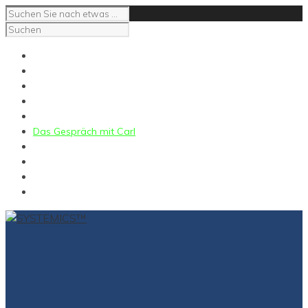
Impressum
Kontakt
NeuroCoaching
NeuroSupervision
NeuroMediation
Das Gespräch mit Carl
Carl E Gross
Kontakt
Impressum
for English click here