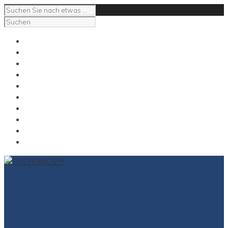
Impressum
Kontakt
NeuroCoaching
NeuroSupervision
NeuroMediation
Das Gespräch mit Carl
Carl E Gross
Kontakt
Impressum
for English click here