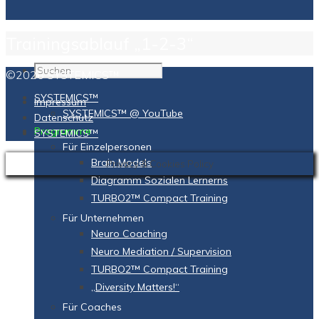
Trainingsablauf „1-2-3“
©2026 SYSTEMICS™
SYSTEMICS™
Impressum
SYSTEMICS™ @ YouTube
Datenschutz
Programme
SYSTEMICS™
Für Einzelpersonen
Brain Models
Privacy & Cookies Policy
Diagramm Sozialen Lernerns
TURBO2™ Compact Training
Für Unternehmen
Neuro Coaching
Neuro Mediation / Supervision
TURBO2™ Compact Training
„Diversity Matters!“
Für Coaches