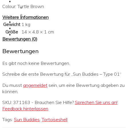
Unser Team
Colour: Turtle Brown
Gründer
Trainer
Weitere Informationen
Kontakt
Gewicht
1 kg
Größe
14 × 4.8 × 1 cm
Bewertungen (0)
Bewertungen
Es gibt noch keine Bewertungen.
Schreibe die erste Bewertung für „Sun Buddies – Type 01“
Du musst
angemeldet
sein, um eine Bewertung abgeben zu
können.
SKU:
371163
-
Brauchen Sie Hilfe?
Sprechen Sie uns an!
Feedback hinterlassen
Tags:
Sun Buddies
,
Tortoiseshell