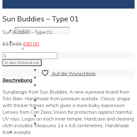
Sun Buddies – Type 01
Sun Buddies – Type 01
SYSTEMICS™
Ursprünglicher
Aktueller
£
110.00
£
90.00
SYSTEMICS™ @ YouTube
Preis
Preis
Sun
Programme
war:
ist:
Buddies
Für Einzelpersonen
In den Warenkorb
£110.00
£90.00.
-
Brain Models
Auf die Wunschliste
Type
Diagramm Sozialen Lernerns
Beschreibung
01
TURBO2™ Compact Training
quantity
Sunglasses from Sun Buddies. A new eyewear brand from
Für Unternehmen
Très Bien. Handmade from premium acetate. Classic shape
Neuro Consulting
with thicker frames which gives a more bulky expression.
Neuro Mediation / Supervision
Lenses from Carl Zeiss Vision for protection against harmful
TURBO2™ Compact Training
UV rays. Logos on each inner temple. Hardcase and cleaning
„Diversity Matters!“
cloth included. Measures 14 x 4,8 centimetres. Handmade
Aktuelles
from acetate.