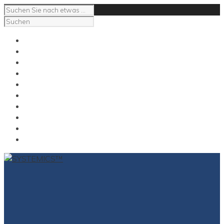
Impressum
Kontakt
NeuroCoaching
NeuroSupervision
NeuroMediation
Das Gespräch mit Carl
Carl E Gross
Kontakt
Impressum
for English click here