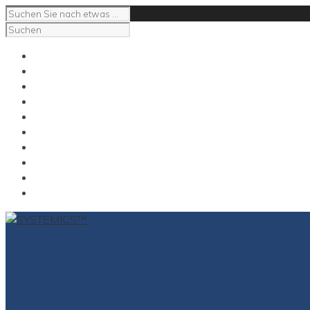
Impressum
Kontakt
NeuroCoaching
NeuroSupervision
NeuroMediation
Das Gespräch mit Carl
Carl E Gross
Kontakt
Impressum
for English click here