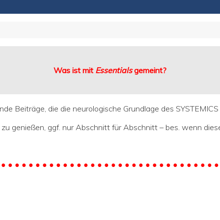
Was ist mit
Essentials
gemeint?
lgende Beiträge, die die neurologische Grundlage des SYSTEMICS 
d, zu genießen, ggf. nur Abschnitt für Abschnitt – bes. wenn dies
 ● ● ● ● ● ● ● ● ● ● ● ● ● ● ● ● ● ● ● ● ● ● ● ● ● ● ● ● ● ● ● ●