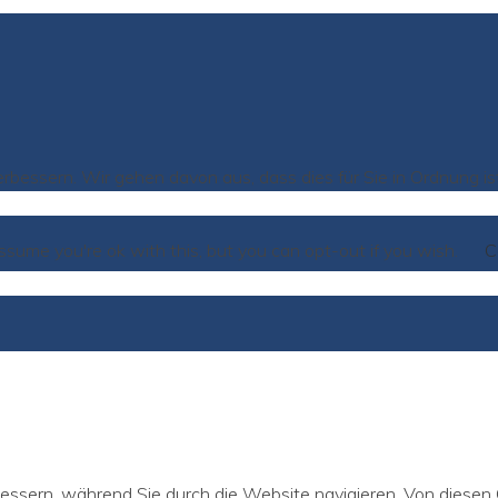
bessern. Wir gehen davon aus, dass dies für Sie in Ordnung i
ssume you're ok with this, but you can opt-out if you wish.
C
essern, während Sie durch die Website navigieren. Von diesen