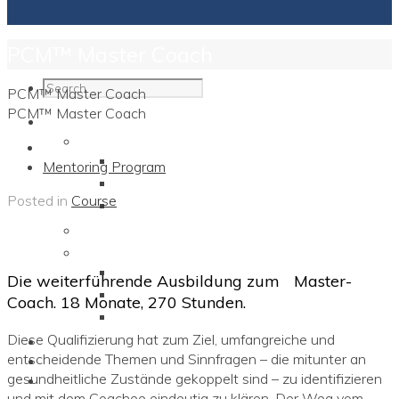
PCM™ Master Coach
PCM™ Master Coach
PCM™ Master Coach
Programs
Individuals
The Short Family Diagram
Mentoring Program
Brain Models
Posted in
Course
TURBO2™ Compact Training
Corporations
Coaches
Expert & Master Coach
Die weiterführende Ausbildung zum Master-
Vintage Coaches
Coach. 18 Monate, 270 Stunden.
Neuro-Personalities
Diese Qualifizierung hat zum Ziel, umfangreiche und
SYSTEMICS™
entscheidende Themen und Sinnfragen – die mitunter an
Contact
gesundheitliche Zustände gekoppelt sind – zu identifizieren
about Carl E Gross
und mit dem Coachee eindeutig zu klären. Der Weg vom