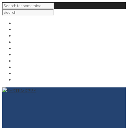
Impressum
Contact
Coaching
NeuroSupervision
NeuroMediation
the conversation with Carl
Carl E Gross
Contact
Impressum
for English click here @en