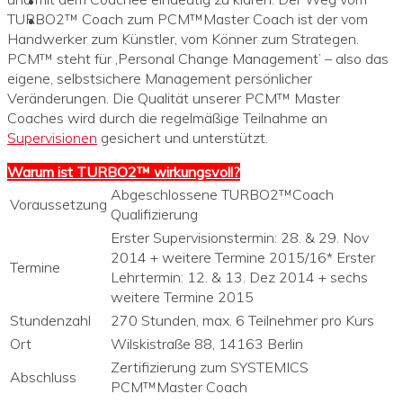
TURBO2™ Coach zum PCM™Master Coach ist der vom
Handwerker zum Künstler, vom Könner zum Strategen.
PCM™ steht für ‚Personal Change Management’ – also das
eigene, selbstsichere Management persönlicher
Veränderungen. Die Qualität unserer PCM™ Master
Coaches wird durch die regelmäßige Teilnahme an
Supervisionen
gesichert und unterstützt.
Warum ist TURBO2™ wirkungsvoll?
Abgeschlossene TURBO2™Coach
Voraussetzung
Qualifizierung
Erster Supervisionstermin: 28. & 29. Nov
2014 + weitere Termine 2015/16* Erster
Termine
Lehrtermin: 12. & 13. Dez 2014 + sechs
weitere Termine 2015
Stundenzahl
270 Stunden, max. 6 Teilnehmer pro Kurs
Ort
Wilskistraße 88, 14163 Berlin
Zertifizierung zum SYSTEMICS
Abschluss
PCM™Master Coach